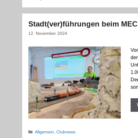
Stadt(ver)führungen beim MEC
12. November 2024
Von
der
Unt
1.0
Der
son
Kategorien
Allgemein
,
Clubnews