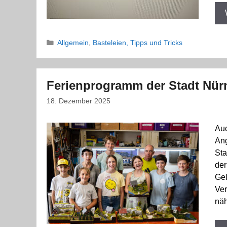
Kategorien
Allgemein
,
Basteleien, Tipps und Tricks
Ferienprogramm der Stadt Nür
18. Dezember 2025
Auc
Ang
Sta
der
Gel
Ver
näh