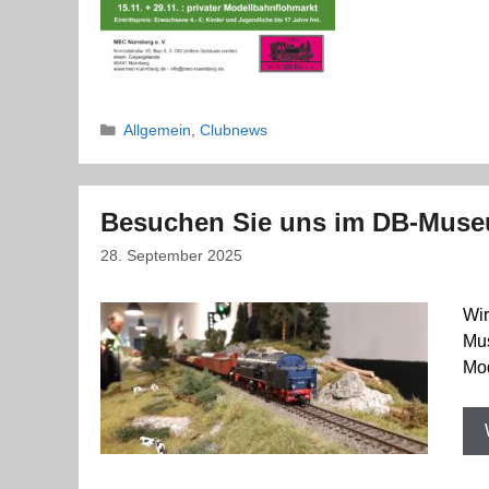
Kategorien
Allgemein
,
Clubnews
Besuchen Sie uns im DB-Mus
28. September 2025
Wir
Mus
Mod