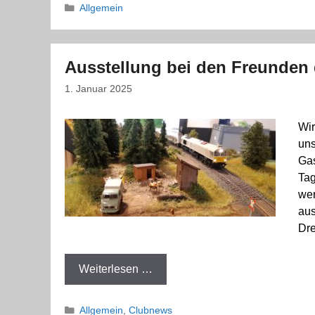
Kategorien
Allgemein
Ausstellung bei den Freunden
1. Januar 2025
Wir
uns
Gas
Tag
wer
aus
Dre
Weiterlesen …
Kategorien
Allgemein
,
Clubnews