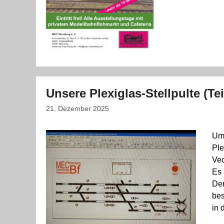
Unsere Plexiglas-Stellpulte (Tei
21. Dezember 2025
Um 
Ple
Vec
Es 
Der
bes
in 